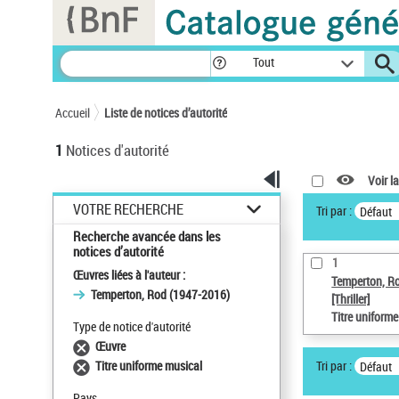
Panneau de gestion des cookies
Tout
Accueil
Liste de notices d’autorité
1
Notices d'autorité
Voir la
VOTRE RECHERCHE
Tri par :
Défaut
Recherche avancée dans les
notices d’autorité
1
Œuvres liées à l'auteur :
Temperton, R
Temperton, Rod (1947-2016)
[Thriller]
Titre uniform
Type de notice d'autorité
Œuvre
Tri par :
Titre uniforme musical
Défaut
Pays