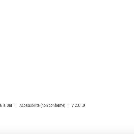
 à la BnF
|
Accessibilité (non conforme)
|
V 23.1.0