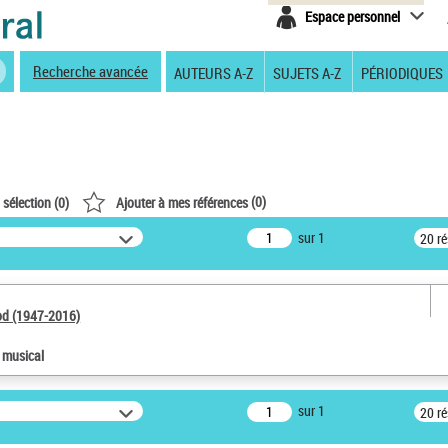
Espace personnel
Recherche avancée
AUTEURS A-Z
SUJETS A-Z
PÉRIODIQUES
(
0
)
 sélection (
0
)
Ajouter à mes références
sur 1
20 r
od (1947-2016)
e musical
sur 1
20 r