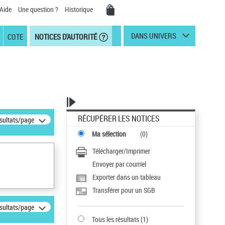
Aide
Une question ?
Historique
DANS UNIVERS
COTE
NOTICES D'AUTORITÉ
RÉCUPÉRER LES NOTICES
ésultats/page
Ma sélection
(
0
)
Télécharger/Imprimer
Envoyer par courriel
Exporter dans un tableau
Transférer pour un SGB
ésultats/page
Tous les résultats
(
1
)