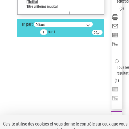
sélectio
[Thriller]
Pays
Titre uniforme musical
(
0
)
ne s'applique pas
Sauvegarder votre recherche
Tri par :
Défaut
AFFINER
sur 1
20
résultats/page
Type de notice d'autorité
Œuvre
(1)
Titre uniforme musical
(1)
Statut de la notice d’autorité
Tous le
résultat
Pays
(
1
)
Auteur d’œuvre
Ce site utilise des cookies et vous donne le contrôle sur ceux que vous