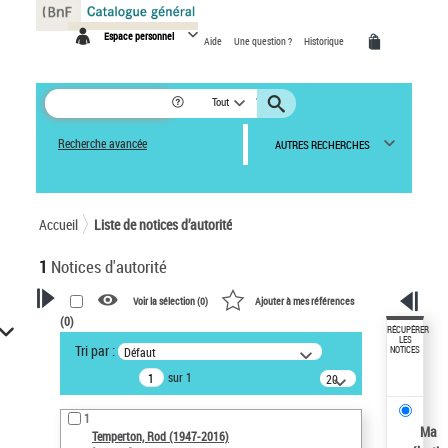
Panneau de gestion des cookies
Espace personnel
Aide
Une question ?
Historique
Tout
Recherche avancée
AUTRES RECHERCHES
Accueil
Liste de notices d’autorité
1
Notices d'autorité
Voir la sélection (
0
)
Ajouter à mes références
(
0
)
VOTRE RECHERCHE
RÉCUPÉRER
LES
Tri par :
Défaut
NOTICES
Recherche avancée dans les
sur 1
notices d’autorité
20
résultats/page
Œuvres liées à l'auteur :
1
Temperton, Rod (1947-2016)
Ma
Temperton, Rod (1947-2016)