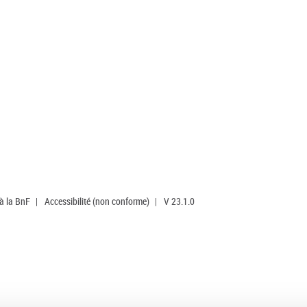
 à la BnF
|
Accessibilité (non conforme)
|
V 23.1.0