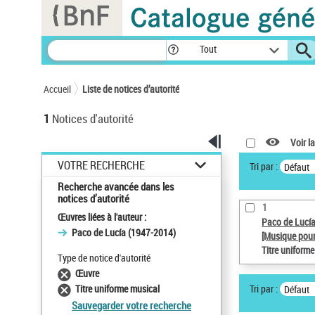
Panneau de gestion des cookies
Tout
Accueil
Liste de notices d’autorité
1
Notices d'autorité
Voir la
VOTRE RECHERCHE
Tri par :
Défaut
Recherche avancée dans les
notices d’autorité
1
Œuvres liées à l'auteur :
Paco de Lucí
Paco de Lucía (1947-2014)
[Musique pour
Titre uniform
Type de notice d'autorité
Œuvre
Tri par :
Titre uniforme musical
Défaut
Sauvegarder votre recherche