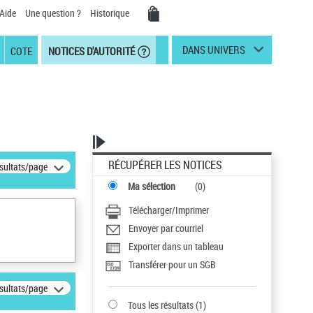
Aide
Une question ?
Historique
DANS UNIVERS
COTE
NOTICES D'AUTORITÉ
RÉCUPÉRER LES NOTICES
ésultats/page
Ma sélection
(
0
)
Télécharger/Imprimer
Envoyer par courriel
Exporter dans un tableau
Transférer pour un SGB
ésultats/page
Tous les résultats
(
1
)