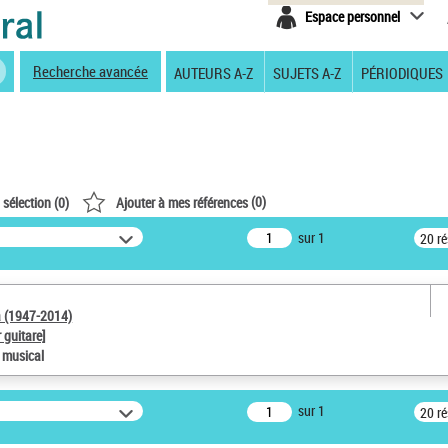
Espace personnel
Recherche avancée
AUTEURS A-Z
SUJETS A-Z
PÉRIODIQUES
(
0
)
 sélection (
0
)
Ajouter à mes références
sur 1
20 r
a (1947-2014)
 guitare]
e musical
sur 1
20 r