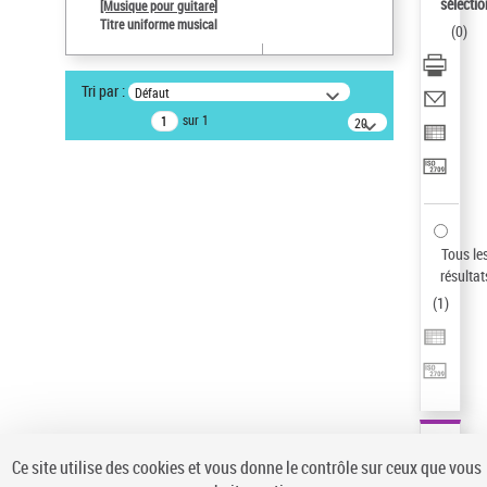
sélectio
[Musique pour guitare]
Auteur d’œuvre
Titre uniforme musical
(
0
)
Paco de Lucía (1947-2014)
Pays
Tri par :
Défaut
ne s'applique pas
sur 1
20
Sauvegarder votre recherche
résultats/page
AFFINER
Type de notice d'autorité
Œuvre
(1)
Tous le
Titre uniforme musical
(1)
résultat
(
1
)
Statut de la notice d’autorité
Pays
Auteur d’œuvre
Ce site utilise des cookies et vous donne le contrôle sur ceux que vous