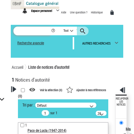
Panneau de gestion des cookies
Espace personnel
Aide
Une question ?
Historique
Tout
Recherche avancée
AUTRES RECHERCHES
Accueil
Liste de notices d’autorité
1
Notices d'autorité
Voir la sélection (
0
)
Ajouter à mes références
(
0
)
VOTRE RECHERCHE
RÉCUPÉRER
LES
Tri par :
Défaut
NOTICES
Recherche avancée dans les
sur 1
notices d’autorité
20
résultats/page
Œuvres liées à l'auteur :
1
Paco de Lucía (1947-2014)
Ma
Paco de Lucía (1947-2014)