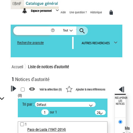
Panneau de gestion des cookies
Espace personnel
Aide
Une question ?
Historique
Tout
Recherche avancée
AUTRES RECHERCHES
Accueil
Liste de notices d’autorité
1
Notices d'autorité
Voir la sélection (
0
)
Ajouter à mes références
(
0
)
VOTRE RECHERCHE
RÉCUPÉRER
LES
Tri par :
Défaut
NOTICES
Recherche avancée dans les
sur 1
notices d’autorité
20
résultats/page
Œuvres liées à l'auteur :
1
Paco de Lucía (1947-2014)
Ma
Paco de Lucía (1947-2014)