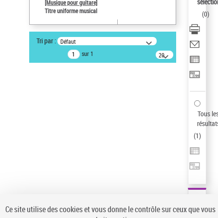
sélectio
[Musique pour guitare]
Type de notice d'autorité
Titre uniforme musical
(
0
)
Œuvre
Auteur d’œuvre
Tri par :
Défaut
Paco de Lucía (1947-2014)
sur 1
20
Sauvegarder votre recherche
résultats/page
AFFINER
Type de notice d'autorité
Œuvre
(1)
Tous le
Titre uniforme musical
(1)
résultat
(
1
)
Statut de la notice d’autorité
Pays
Auteur d’œuvre
Ce site utilise des cookies et vous donne le contrôle sur ceux que vous