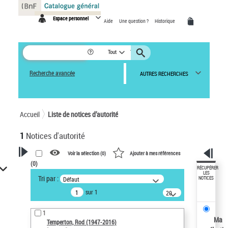
Panneau de gestion des cookies
Espace personnel
Aide
Une question ?
Historique
Tout
Recherche avancée
AUTRES RECHERCHES
Accueil
Liste de notices d’autorité
1
Notices d'autorité
Voir la sélection (
0
)
Ajouter à mes références
(
0
)
VOTRE RECHERCHE
RÉCUPÉRER
LES
Tri par :
Défaut
NOTICES
Recherche avancée dans les
sur 1
notices d’autorité
20
résultats/page
Œuvres liées à l'auteur :
1
Temperton, Rod (1947-2016)
Ma
Temperton, Rod (1947-2016)