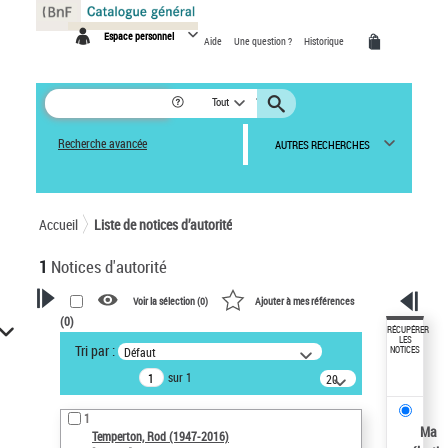
Panneau de gestion des cookies
Espace personnel
Aide
Une question ?
Historique
Tout
Recherche avancée
AUTRES RECHERCHES
Accueil
Liste de notices d’autorité
1
Notices d'autorité
Voir la sélection (
0
)
Ajouter à mes références
(
0
)
VOTRE RECHERCHE
RÉCUPÉRER
LES
Tri par :
Défaut
NOTICES
Recherche avancée dans les
sur 1
notices d’autorité
20
résultats/page
Œuvres liées à l'auteur :
1
Temperton, Rod (1947-2016)
Ma
Temperton, Rod (1947-2016)