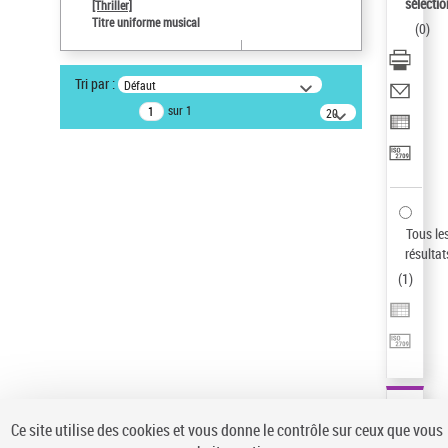
Sauvegarder votre recherche
sélectio
[Thriller]
Titre uniforme musical
(
0
)
AFFINER
Type de notice d'autorité
Tri par :
Défaut
Œuvre
(1)
sur 1
20
résultats/page
Titre uniforme musical
(1)
Statut de la notice d’autorité
Pays
Auteur d’œuvre
Tous le
résultat
(
1
)
Ce site utilise des cookies et vous donne le contrôle sur ceux que vous