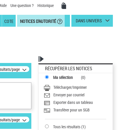
Aide
Une question ?
Historique
DANS UNIVERS
COTE
NOTICES D'AUTORITÉ
RÉCUPÉRER LES NOTICES
ésultats/page
Ma sélection
(
0
)
Télécharger/Imprimer
Envoyer par courriel
Exporter dans un tableau
Transférer pour un SGB
ésultats/page
Tous les résultats
(
1
)