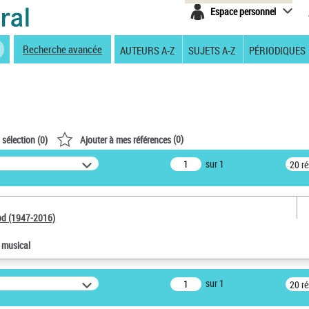
Espace personnel
Recherche avancée
AUTEURS A-Z
SUJETS A-Z
PÉRIODIQUES
(
0
)
 sélection (
0
)
Ajouter à mes références
sur 1
20 r
od (1947-2016)
e musical
sur 1
20 r