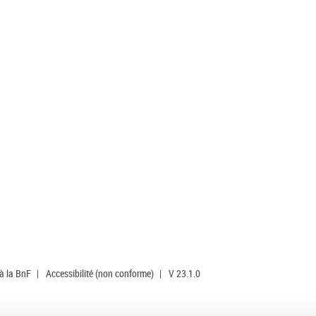
 à la BnF
|
Accessibilité (non conforme)
|
V 23.1.0