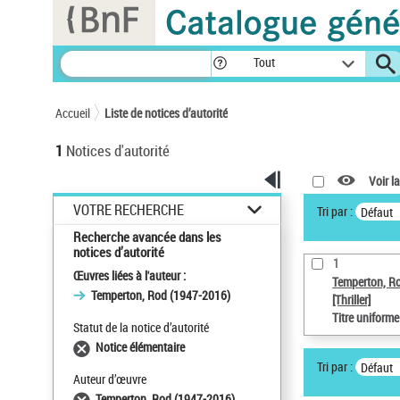
Panneau de gestion des cookies
Tout
Accueil
Liste de notices d’autorité
1
Notices d'autorité
Voir la
VOTRE RECHERCHE
Tri par :
Défaut
Recherche avancée dans les
notices d’autorité
1
Œuvres liées à l'auteur :
Temperton, R
Temperton, Rod (1947-2016)
[Thriller]
Titre uniform
Statut de la notice d’autorité
Notice élémentaire
Tri par :
Défaut
Auteur d’œuvre
Temperton, Rod (1947-2016)