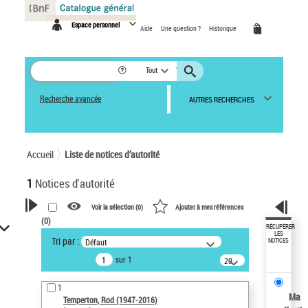
Panneau de gestion des cookies
Espace personnel
Aide
Une question ?
Historique
Tout
Recherche avancée
AUTRES RECHERCHES
Accueil
Liste de notices d’autorité
1
Notices d'autorité
Voir la sélection (
0
)
Ajouter à mes références
(
0
)
VOTRE RECHERCHE
RÉCUPÉRER
LES
Tri par :
Défaut
NOTICES
Recherche avancée dans les
sur 1
notices d’autorité
20
résultats/page
Œuvres liées à l'auteur :
1
Temperton, Rod (1947-2016)
Ma
Temperton, Rod (1947-2016)