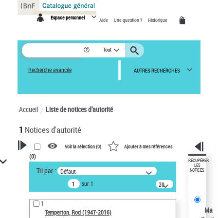
Panneau de gestion des cookies
Espace personnel
Aide
Une question ?
Historique
Tout
Recherche avancée
AUTRES RECHERCHES
Accueil
Liste de notices d’autorité
1
Notices d'autorité
Voir la sélection (
0
)
Ajouter à mes références
(
0
)
VOTRE RECHERCHE
RÉCUPÉRER
LES
Tri par :
Défaut
NOTICES
Recherche avancée dans les
sur 1
notices d’autorité
20
résultats/page
Œuvres liées à l'auteur :
1
Temperton, Rod (1947-2016)
Ma
Temperton, Rod (1947-2016)