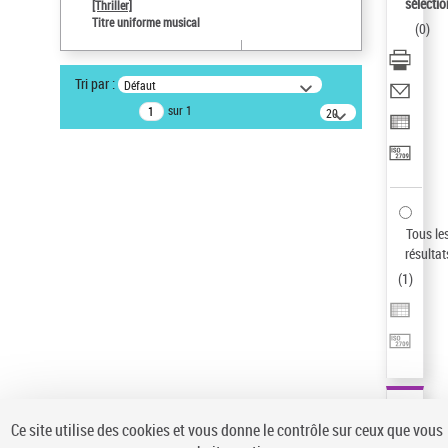
sélectio
[Thriller]
Auteur d’œuvre
Titre uniforme musical
(
0
)
Temperton, Rod (1947-2016)
Sauvegarder votre recherche
Tri par :
Défaut
AFFINER
sur 1
20
résultats/page
Type de notice d'autorité
Œuvre
(1)
Titre uniforme musical
(1)
Statut de la notice d’autorité
Tous le
résultat
Pays
(
1
)
Auteur d’œuvre
Ce site utilise des cookies et vous donne le contrôle sur ceux que vous