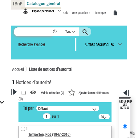
Panneau de gestion des cookies
Espace personnel
Aide
Une question ?
Historique
Tout
Recherche avancée
AUTRES RECHERCHES
Accueil
Liste de notices d’autorité
1
Notices d'autorité
Voir la sélection (
0
)
Ajouter à mes références
(
0
)
VOTRE RECHERCHE
RÉCUPÉRER
LES
Tri par :
Défaut
NOTICES
Recherche avancée dans les
sur 1
notices d’autorité
20
résultats/page
Œuvres liées à l'auteur :
1
Temperton, Rod (1947-2016)
Ma
Temperton, Rod (1947-2016)