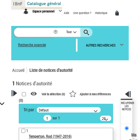
Panneau de gestion des cookies
Espace personnel
Aide
Une question ?
Historique
Tout
Recherche avancée
AUTRES RECHERCHES
Accueil
Liste de notices d’autorité
1
Notices d'autorité
Voir la sélection (
0
)
Ajouter à mes références
(
0
)
VOTRE RECHERCHE
RÉCUPÉRER
LES
Tri par :
Défaut
NOTICES
Recherche avancée dans les
sur 1
notices d’autorité
20
résultats/page
Œuvres liées à l'auteur :
1
Temperton, Rod (1947-2016)
Ma
Temperton, Rod (1947-2016)