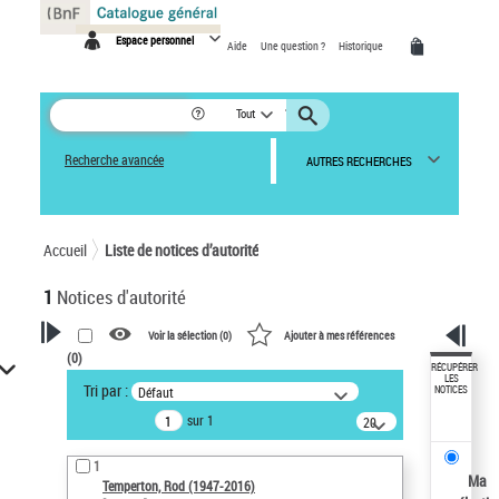
Panneau de gestion des cookies
Espace personnel
Aide
Une question ?
Historique
Tout
Recherche avancée
AUTRES RECHERCHES
Accueil
Liste de notices d’autorité
1
Notices d'autorité
Voir la sélection (
0
)
Ajouter à mes références
(
0
)
VOTRE RECHERCHE
RÉCUPÉRER
LES
Tri par :
Défaut
NOTICES
Recherche avancée dans les
sur 1
notices d’autorité
20
résultats/page
Œuvres liées à l'auteur :
1
Temperton, Rod (1947-2016)
Ma
Temperton, Rod (1947-2016)