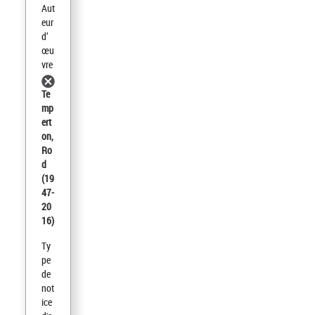
Aut
eur
d’
œu
vre
Te
mp
ert
on,
Ro
d
(19
47-
20
16)
Ty
pe
de
not
ice