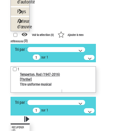
d’autorité
Pays
Auteur
d’œuvre
Voir la sélection (
0
)
Ajouter à mes
(
0
)
références
Tri par :
sur 1
1
Temperton, Rod (1947-2016)
[Thriller]
Titre uniforme musical
Tri par :
sur 1
RÉCUPÉRER
LES