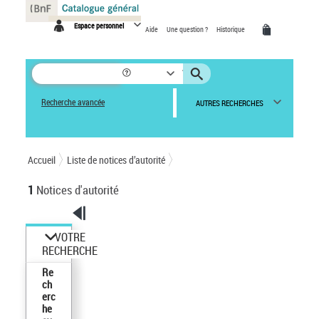
Panneau de gestion des cookies
Espace personnel
Aide
Une question ?
Historique
Recherche avancée
AUTRES RECHERCHES
Accueil
Liste de notices d’autorité
1
Notices d'autorité
VOTRE
RECHERCHE
Re
ch
erc
he