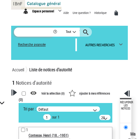
Panneau de gestion des cookies
Espace personnel
Aide
Une question ?
Historique
Tout
Recherche avancée
AUTRES RECHERCHES
Accueil
Liste de notices d’autorité
1
Notices d'autorité
Voir la sélection (
0
)
Ajouter à mes références
(
0
)
VOTRE RECHERCHE
RÉCUPÉRER
LES
Tri par :
Défaut
NOTICES
Recherche avancée dans les
sur 1
notices d’autorité
20
résultats/page
Œuvres liées à l'auteur :
1
Contesse, Henri (18..-1951)
Ma
Contesse, Henri (18..-1951)