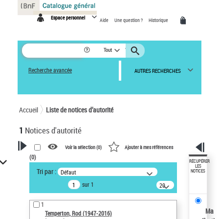
Panneau de gestion des cookies
Espace personnel
Aide
Une question ?
Historique
Tout
Recherche avancée
AUTRES RECHERCHES
Accueil
Liste de notices d’autorité
1
Notices d'autorité
Voir la sélection (
0
)
Ajouter à mes références
(
0
)
VOTRE RECHERCHE
RÉCUPÉRER
LES
Tri par :
Défaut
NOTICES
Recherche avancée dans les
sur 1
notices d’autorité
20
résultats/page
Œuvres liées à l'auteur :
1
Temperton, Rod (1947-2016)
Ma
Temperton, Rod (1947-2016)