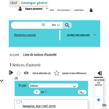
Panneau de gestion des cookies
Espace personnel
Aide
Une question ?
Historique
Tout
Recherche avancée
AUTRES RECHERCHES
Accueil
Liste de notices d’autorité
1
Notices d'autorité
Voir la sélection (
0
)
Ajouter à mes références
(
0
)
VOTRE RECHERCHE
RÉCUPÉRER
LES
Tri par :
Défaut
NOTICES
Recherche avancée dans les
sur 1
notices d’autorité
20
résultats/page
Œuvres liées à l'auteur :
1
Temperton, Rod (1947-2016)
Ma
Temperton, Rod (1947-2016)