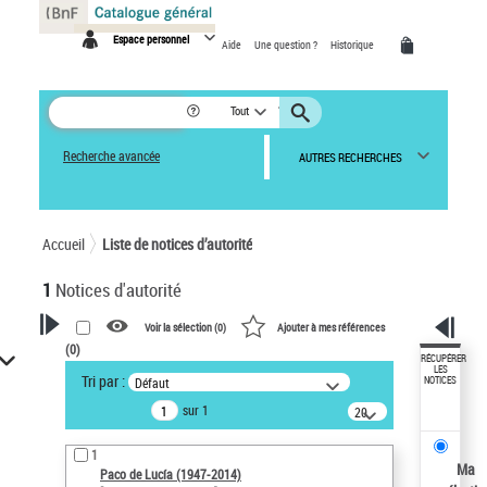
Panneau de gestion des cookies
Espace personnel
Aide
Une question ?
Historique
Tout
Recherche avancée
AUTRES RECHERCHES
Accueil
Liste de notices d’autorité
1
Notices d'autorité
Voir la sélection (
0
)
Ajouter à mes références
(
0
)
VOTRE RECHERCHE
RÉCUPÉRER
LES
Tri par :
Défaut
NOTICES
Recherche avancée dans les
sur 1
notices d’autorité
20
résultats/page
Œuvres liées à l'auteur :
1
Paco de Lucía (1947-2014)
Ma
Paco de Lucía (1947-2014)