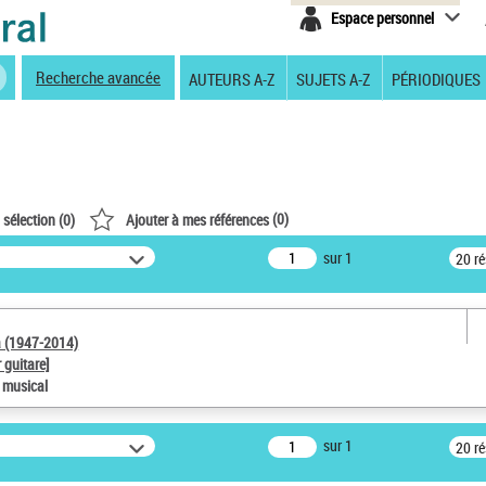
Espace personnel
Recherche avancée
AUTEURS A-Z
SUJETS A-Z
PÉRIODIQUES
(
0
)
 sélection (
0
)
Ajouter à mes références
sur 1
20 r
a (1947-2014)
 guitare]
e musical
sur 1
20 r