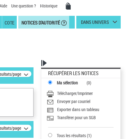
Aide
Une question ?
Historique
DANS UNIVERS
COTE
NOTICES D'AUTORITÉ
RÉCUPÉRER LES NOTICES
ésultats/page
Ma sélection
(
0
)
Télécharger/Imprimer
Envoyer par courriel
Exporter dans un tableau
Transférer pour un SGB
ésultats/page
Tous les résultats
(
1
)