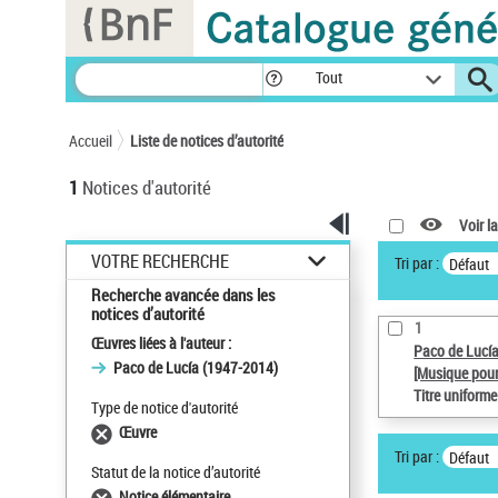
Panneau de gestion des cookies
Tout
Accueil
Liste de notices d’autorité
1
Notices d'autorité
Voir la
VOTRE RECHERCHE
Tri par :
Défaut
Recherche avancée dans les
notices d’autorité
1
Œuvres liées à l'auteur :
Paco de Lucí
Paco de Lucía (1947-2014)
[Musique pour
Titre uniform
Type de notice d'autorité
Œuvre
Tri par :
Défaut
Statut de la notice d’autorité
Notice élémentaire