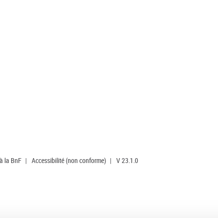
 à la BnF
|
Accessibilité (non conforme)
|
V 23.1.0