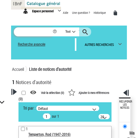
Panneau de gestion des cookies
Espace personnel
Aide
Une question ?
Historique
Tout
Recherche avancée
AUTRES RECHERCHES
Accueil
Liste de notices d’autorité
1
Notices d'autorité
Voir la sélection (
0
)
Ajouter à mes références
(
0
)
VOTRE RECHERCHE
RÉCUPÉRER
LES
Tri par :
Défaut
NOTICES
Recherche avancée dans les
sur 1
notices d’autorité
20
résultats/page
Œuvres liées à l'auteur :
1
Temperton, Rod (1947-2016)
Ma
Temperton, Rod (1947-2016)