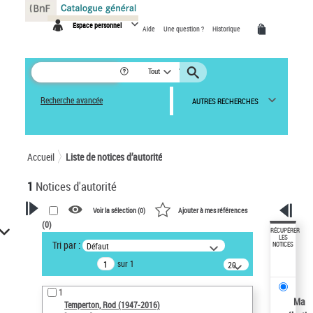
Panneau de gestion des cookies
Espace personnel
Aide
Une question ?
Historique
Tout
Recherche avancée
AUTRES RECHERCHES
Accueil
Liste de notices d’autorité
1
Notices d'autorité
Voir la sélection (
0
)
Ajouter à mes références
(
0
)
VOTRE RECHERCHE
RÉCUPÉRER
LES
Tri par :
Défaut
NOTICES
Recherche avancée dans les
sur 1
notices d’autorité
20
résultats/page
Œuvres liées à l'auteur :
1
Temperton, Rod (1947-2016)
Ma
Temperton, Rod (1947-2016)