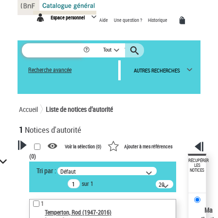
Panneau de gestion des cookies
Espace personnel
Aide
Une question ?
Historique
Tout
Recherche avancée
AUTRES RECHERCHES
Accueil
Liste de notices d’autorité
1
Notices d'autorité
Voir la sélection (
0
)
Ajouter à mes références
(
0
)
VOTRE RECHERCHE
RÉCUPÉRER
LES
Tri par :
Défaut
NOTICES
Recherche avancée dans les
sur 1
notices d’autorité
20
résultats/page
Œuvres liées à l'auteur :
1
Temperton, Rod (1947-2016)
Ma
Temperton, Rod (1947-2016)