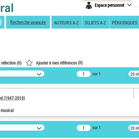
Espace personnel
Recherche avancée
AUTEURS A-Z
SUJETS A-Z
PÉRIODIQUES
(
0
)
 sélection (
0
)
Ajouter à mes références
sur 1
20 r
od (1947-2016)
e musical
sur 1
20 r