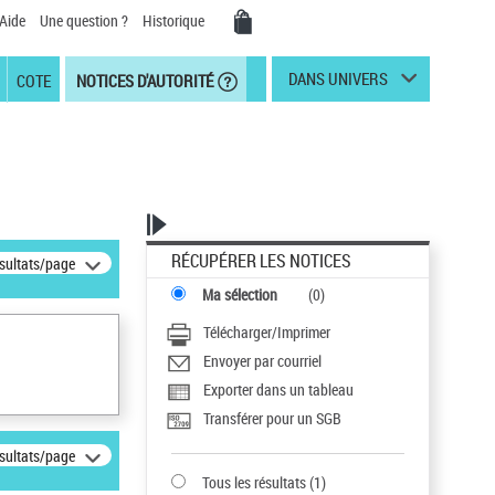
Aide
Une question ?
Historique
DANS UNIVERS
COTE
NOTICES D'AUTORITÉ
RÉCUPÉRER LES NOTICES
ésultats/page
Ma sélection
(
0
)
Télécharger/Imprimer
Envoyer par courriel
Exporter dans un tableau
Transférer pour un SGB
ésultats/page
Tous les résultats
(
1
)