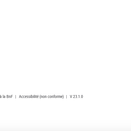
 à la BnF
|
Accessibilité (non conforme)
|
V 23.1.0