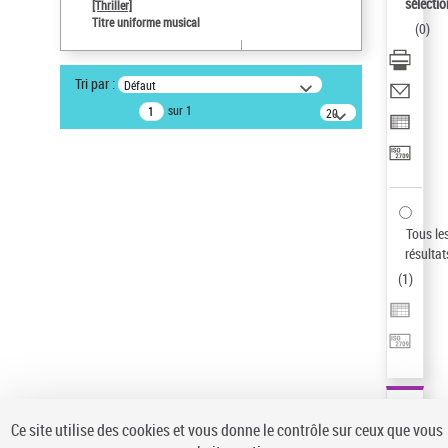
sélectio
[Thriller]
Type de notice d'autorité
Titre uniforme musical
(
0
)
Œuvre
Sauvegarder votre recherche
Tri par :
Défaut
AFFINER
sur 1
20
résultats/page
Type de notice d'autorité
Œuvre
(1)
Titre uniforme musical
(1)
Statut de la notice d’autorité
Tous le
résultat
Pays
(
1
)
Auteur d’œuvre
Ce site utilise des cookies et vous donne le contrôle sur ceux que vous