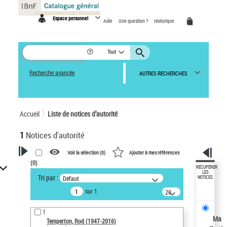
Panneau de gestion des cookies
Espace personnel
Aide
Une question ?
Historique
Tout
Recherche avancée
AUTRES RECHERCHES
Accueil
Liste de notices d’autorité
1
Notices d'autorité
Voir la sélection (
0
)
Ajouter à mes références
(
0
)
VOTRE RECHERCHE
RÉCUPÉRER
LES
Tri par :
Défaut
NOTICES
Recherche avancée dans les
sur 1
notices d’autorité
20
résultats/page
Œuvres liées à l'auteur :
1
Temperton, Rod (1947-2016)
Ma
Temperton, Rod (1947-2016)