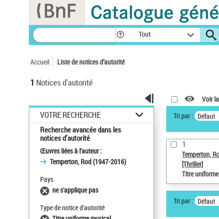
Panneau de gestion des cookies
Tout
Accueil
Liste de notices d’autorité
1
Notices d'autorité
Voir la
VOTRE RECHERCHE
Tri par :
Défaut
Recherche avancée dans les
notices d’autorité
1
Œuvres liées à l'auteur :
Temperton, R
Temperton, Rod (1947-2016)
[Thriller]
Titre uniform
Pays
ne s'applique pas
Tri par :
Défaut
Type de notice d'autorité
Titre uniforme musical