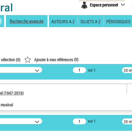
Espace personnel
Recherche avancée
AUTEURS A-Z
SUJETS A-Z
PÉRIODIQUES
(
0
)
 sélection (
0
)
Ajouter à mes références
sur 1
20 r
od (1947-2016)
e musical
sur 1
20 r