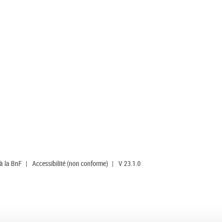
 à la BnF
|
Accessibilité (non conforme)
|
V 23.1.0