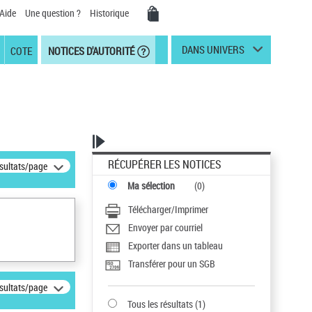
Aide
Une question ?
Historique
DANS UNIVERS
COTE
NOTICES D'AUTORITÉ
RÉCUPÉRER LES NOTICES
ésultats/page
Ma sélection
(
0
)
Télécharger/Imprimer
Envoyer par courriel
Exporter dans un tableau
Transférer pour un SGB
ésultats/page
Tous les résultats
(
1
)