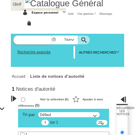
Panneau de gestion des cookies
Espace personnel
Aide
Une question ?
Historique
Tout
Recherche avancée
AUTRES RECHERCHES
Accueil
Liste de notices d’autorité
1
Notices d'autorité
Voir la sélection (
0
)
Ajouter à mes
(
0
)
références
VOTRE RECHERCHE
RÉCUPÉRER
LES
Tri par :
Défaut
NOTICES
Recherche avancée dans les
sur 1
notices d’autorité
20
résultats/page
Œuvres liées à l'auteur :
1