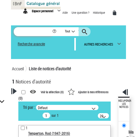
Panneau de gestion des cookies
Espace personnel
Aide
Une question ?
Historique
Tout
Recherche avancée
AUTRES RECHERCHES
Accueil
Liste de notices d’autorité
1
Notices d'autorité
Voir la sélection (
0
)
Ajouter à mes références
(
0
)
VOTRE RECHERCHE
RÉCUPÉRER
LES
Tri par :
Défaut
NOTICES
Recherche avancée dans les
sur 1
notices d’autorité
20
résultats/page
Œuvres liées à l'auteur :
1
Temperton, Rod (1947-2016)
Ma
Temperton, Rod (1947-2016)