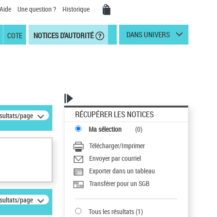
Aide
Une question ?
Historique
DANS UNIVERS
COTE
NOTICES D'AUTORITÉ
RÉCUPÉRER LES NOTICES
ésultats/page
Ma sélection
(
0
)
Télécharger/Imprimer
Envoyer par courriel
Exporter dans un tableau
Transférer pour un SGB
ésultats/page
Tous les résultats
(
1
)