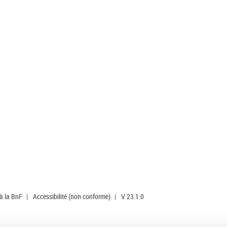
 à la BnF
|
Accessibilité (non conforme)
|
V 23.1.0