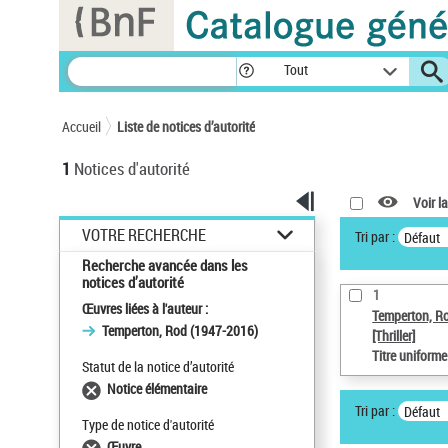
Panneau de gestion des cookies
Tout
Accueil
Liste de notices d’autorité
1
Notices d'autorité
Voir la
VOTRE RECHERCHE
Tri par :
Défaut
Recherche avancée dans les
notices d’autorité
1
Œuvres liées à l'auteur :
Temperton, R
Temperton, Rod (1947-2016)
[Thriller]
Titre uniform
Statut de la notice d’autorité
Notice élémentaire
Tri par :
Défaut
Type de notice d'autorité
Œuvre