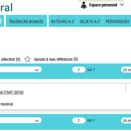
Espace personnel
Recherche avancée
AUTEURS A-Z
SUJETS A-Z
PÉRIODIQUES
(
0
)
 sélection (
0
)
Ajouter à mes références
sur 1
20 r
od (1947-2016)
e musical
sur 1
20 r