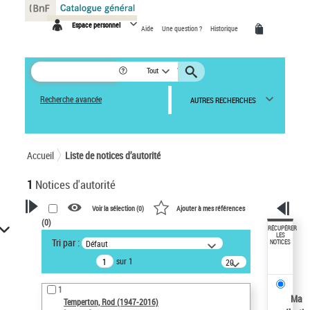
Panneau de gestion des cookies
Espace personnel
Aide
Une question ?
Historique
Tout
Recherche avancée
AUTRES RECHERCHES
Accueil
Liste de notices d’autorité
1
Notices d'autorité
Voir la sélection (
0
)
Ajouter à mes références
(
0
)
VOTRE RECHERCHE
RÉCUPÉRER
LES
Tri par :
Défaut
NOTICES
Recherche avancée dans les
sur 1
notices d’autorité
20
résultats/page
Œuvres liées à l'auteur :
1
Temperton, Rod (1947-2016)
Ma
Temperton, Rod (1947-2016)