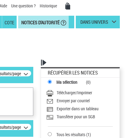
Aide
Une question ?
Historique
DANS UNIVERS
COTE
NOTICES D'AUTORITÉ
RÉCUPÉRER LES NOTICES
ésultats/page
Ma sélection
(
0
)
Télécharger/Imprimer
Envoyer par courriel
Exporter dans un tableau
Transférer pour un SGB
ésultats/page
Tous les résultats
(
1
)