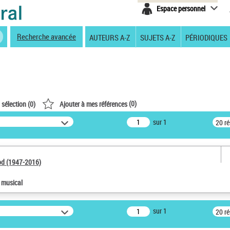
Espace personnel
Recherche avancée
AUTEURS A-Z
SUJETS A-Z
PÉRIODIQUES
(
0
)
 sélection (
0
)
Ajouter à mes références
sur 1
20 r
od (1947-2016)
e musical
sur 1
20 r