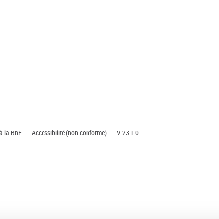
 à la BnF
|
Accessibilité (non conforme)
|
V 23.1.0