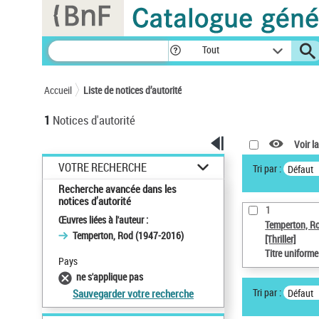
Panneau de gestion des cookies
Tout
Accueil
Liste de notices d’autorité
1
Notices d'autorité
Voir la
VOTRE RECHERCHE
Tri par :
Défaut
Recherche avancée dans les
notices d’autorité
1
Œuvres liées à l'auteur :
Temperton, R
Temperton, Rod (1947-2016)
[Thriller]
Titre uniform
Pays
ne s'applique pas
Tri par :
Défaut
Sauvegarder votre recherche