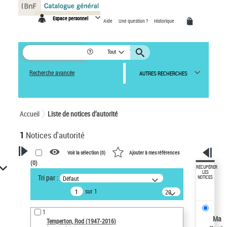
Panneau de gestion des cookies
Espace personnel
Aide
Une question ?
Historique
Tout
Recherche avancée
AUTRES RECHERCHES
Accueil
Liste de notices d’autorité
1
Notices d'autorité
Voir la sélection (
0
)
Ajouter à mes références
(
0
)
VOTRE RECHERCHE
RÉCUPÉRER
LES
Tri par :
Défaut
NOTICES
Recherche avancée dans les
sur 1
notices d’autorité
20
résultats/page
Œuvres liées à l'auteur :
1
Temperton, Rod (1947-2016)
Ma
Temperton, Rod (1947-2016)