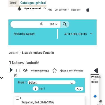
Panneau de gestion des cookies
Espace personnel
Aide
Une question ?
Historique
Tout
Recherche avancée
AUTRES RECHERCHES
Accueil
Liste de notices d’autorité
1
Notices d'autorité
Voir la sélection (
0
)
Ajouter à mes références
(
0
)
VOTRE RECHERCHE
RÉCUPÉRER
LES
Tri par :
Défaut
NOTICES
Recherche avancée dans les
sur 1
notices d’autorité
20
résultats/page
Œuvres liées à l'auteur :
1
Temperton, Rod (1947-2016)
Ma
Temperton, Rod (1947-2016)