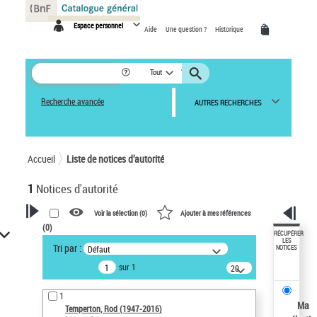
Panneau de gestion des cookies
Espace personnel
Aide
Une question ?
Historique
Tout
Recherche avancée
AUTRES RECHERCHES
Accueil
Liste de notices d’autorité
1
Notices d'autorité
Voir la sélection (
0
)
Ajouter à mes références
(
0
)
VOTRE RECHERCHE
RÉCUPÉRER
LES
Tri par :
Défaut
NOTICES
Recherche avancée dans les
sur 1
notices d’autorité
20
résultats/page
Œuvres liées à l'auteur :
1
Temperton, Rod (1947-2016)
Ma
Temperton, Rod (1947-2016)