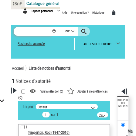
Panneau de gestion des cookies
Espace personnel
Aide
Une question ?
Historique
Tout
Recherche avancée
AUTRES RECHERCHES
Accueil
Liste de notices d’autorité
1
Notices d'autorité
Voir la sélection (
0
)
Ajouter à mes références
(
0
)
VOTRE RECHERCHE
RÉCUPÉRER
LES
Tri par :
Défaut
NOTICES
Recherche avancée dans les
sur 1
notices d’autorité
20
résultats/page
Œuvres liées à l'auteur :
1
Temperton, Rod (1947-2016)
Ma
Temperton, Rod (1947-2016)