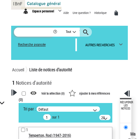
Panneau de gestion des cookies
Espace personnel
Aide
Une question ?
Historique
Tout
Recherche avancée
AUTRES RECHERCHES
Accueil
Liste de notices d’autorité
1
Notices d'autorité
Voir la sélection (
0
)
Ajouter à mes références
(
0
)
VOTRE RECHERCHE
RÉCUPÉRER
LES
Tri par :
Défaut
NOTICES
Recherche avancée dans les
sur 1
notices d’autorité
20
résultats/page
Œuvres liées à l'auteur :
1
Temperton, Rod (1947-2016)
Ma
Temperton, Rod (1947-2016)