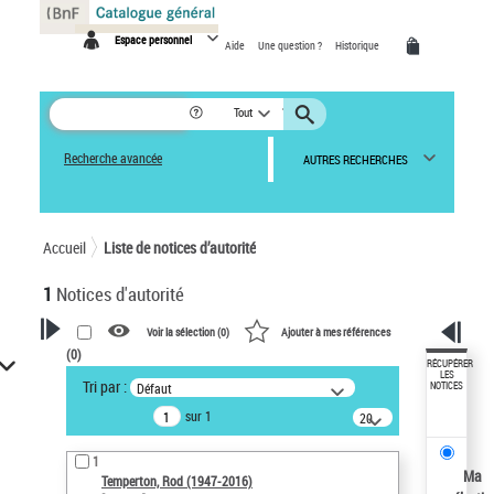
Panneau de gestion des cookies
Espace personnel
Aide
Une question ?
Historique
Tout
Recherche avancée
AUTRES RECHERCHES
Accueil
Liste de notices d’autorité
1
Notices d'autorité
Voir la sélection (
0
)
Ajouter à mes références
(
0
)
VOTRE RECHERCHE
RÉCUPÉRER
LES
Tri par :
Défaut
NOTICES
Recherche avancée dans les
sur 1
notices d’autorité
20
résultats/page
Œuvres liées à l'auteur :
1
Temperton, Rod (1947-2016)
Ma
Temperton, Rod (1947-2016)