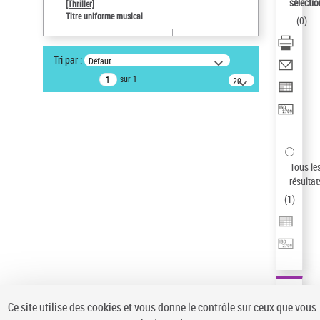
sélectio
[Thriller]
Pays
Titre uniforme musical
(
0
)
ne s'applique pas
Type de notice d'autorité
Tri par :
Défaut
Œuvre
sur 1
20
résultats/page
Statut de la notice d’autorité
Notice élémentaire
Sauvegarder votre recherche
AFFINER
Tous le
Type de notice d'autorité
résultat
(
1
)
Œuvre
(1)
Titre uniforme musical
(1)
Statut de la notice d’autorité
Pays
Auteur d’œuvre
Ce site utilise des cookies et vous donne le contrôle sur ceux que vous