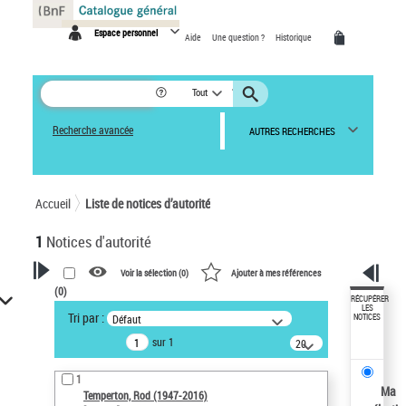
Panneau de gestion des cookies
Espace personnel
Aide
Une question ?
Historique
Tout
Recherche avancée
AUTRES RECHERCHES
Accueil
Liste de notices d’autorité
1
Notices d'autorité
Voir la sélection (
0
)
Ajouter à mes références
(
0
)
VOTRE RECHERCHE
RÉCUPÉRER
LES
Tri par :
Défaut
NOTICES
Recherche avancée dans les
sur 1
notices d’autorité
20
résultats/page
Œuvres liées à l'auteur :
1
Temperton, Rod (1947-2016)
Ma
Temperton, Rod (1947-2016)