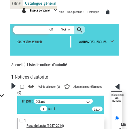
Panneau de gestion des cookies
Espace personnel
Aide
Une question ?
Historique
Tout
Recherche avancée
AUTRES RECHERCHES
Accueil
Liste de notices d’autorité
1
Notices d'autorité
Voir la sélection (
0
)
Ajouter à mes références
(
0
)
VOTRE RECHERCHE
RÉCUPÉRER
LES
Tri par :
Défaut
NOTICES
Recherche avancée dans les
sur 1
notices d’autorité
20
résultats/page
Œuvres liées à l'auteur :
1
Paco de Lucía (1947-2014)
Ma
Paco de Lucía (1947-2014)