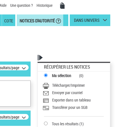
Aide
Une question ?
Historique
DANS UNIVERS
COTE
NOTICES D'AUTORITÉ
RÉCUPÉRER LES NOTICES
ésultats/page
Ma sélection
(
0
)
Télécharger/Imprimer
Envoyer par courriel
Exporter dans un tableau
Transférer pour un SGB
ésultats/page
Tous les résultats
(
1
)