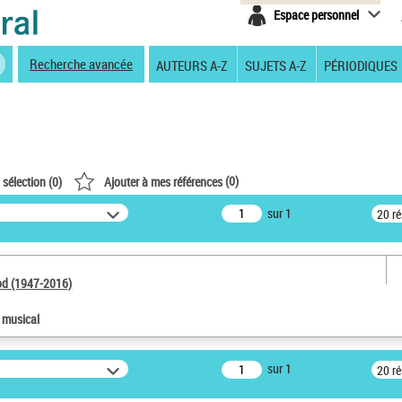
Espace personnel
Recherche avancée
AUTEURS A-Z
SUJETS A-Z
PÉRIODIQUES
(
0
)
 sélection (
0
)
Ajouter à mes références
sur 1
20 r
od (1947-2016)
e musical
sur 1
20 r