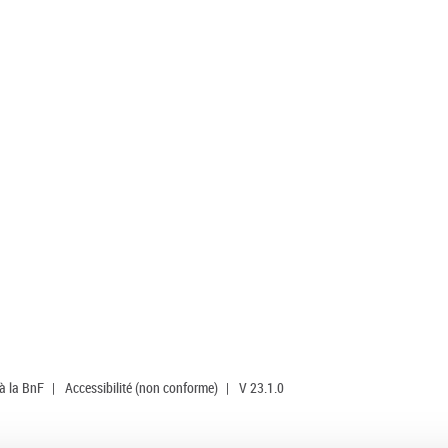
 à la BnF
|
Accessibilité (non conforme)
|
V 23.1.0