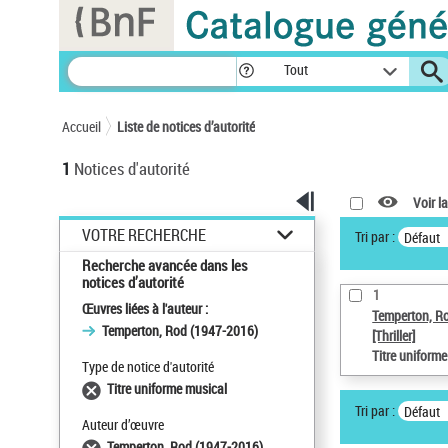
Panneau de gestion des cookies
Tout
Accueil
Liste de notices d’autorité
1
Notices d'autorité
Voir la
VOTRE RECHERCHE
Tri par :
Défaut
Recherche avancée dans les
notices d’autorité
1
Œuvres liées à l'auteur :
Temperton, R
Temperton, Rod (1947-2016)
[Thriller]
Titre uniform
Type de notice d'autorité
Titre uniforme musical
Tri par :
Défaut
Auteur d’œuvre
Temperton, Rod (1947-2016)