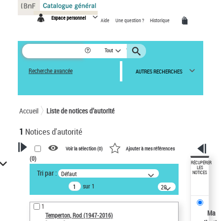
Panneau de gestion des cookies
Espace personnel
Aide
Une question ?
Historique
Tout
Recherche avancée
AUTRES RECHERCHES
Accueil
Liste de notices d’autorité
1
Notices d'autorité
Voir la sélection (
0
)
Ajouter à mes références
(
0
)
VOTRE RECHERCHE
RÉCUPÉRER
LES
Tri par :
Défaut
NOTICES
Recherche avancée dans les
sur 1
notices d’autorité
20
résultats/page
Œuvres liées à l'auteur :
1
Temperton, Rod (1947-2016)
Ma
Temperton, Rod (1947-2016)