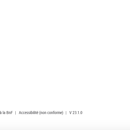
 à la BnF
|
Accessibilité (non conforme)
|
V 23.1.0