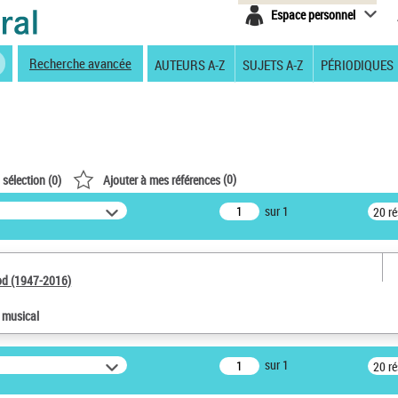
Espace personnel
Recherche avancée
AUTEURS A-Z
SUJETS A-Z
PÉRIODIQUES
(
0
)
 sélection (
0
)
Ajouter à mes références
sur 1
20 r
od (1947-2016)
e musical
sur 1
20 r