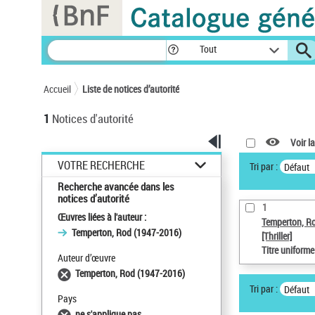
Panneau de gestion des cookies
Tout
Accueil
Liste de notices d’autorité
1
Notices d'autorité
Voir la
VOTRE RECHERCHE
Tri par :
Défaut
Recherche avancée dans les
notices d’autorité
1
Œuvres liées à l'auteur :
Temperton, R
Temperton, Rod (1947-2016)
[Thriller]
Titre uniform
Auteur d’œuvre
Temperton, Rod (1947-2016)
Tri par :
Défaut
Pays
ne s'applique pas