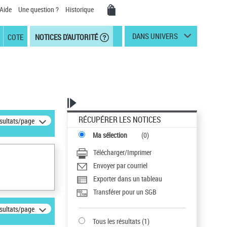
Aide
Une question ?
Historique
DANS UNIVERS
COTE
NOTICES D'AUTORITÉ
RÉCUPÉRER LES NOTICES
ésultats/page
Ma sélection
(
0
)
Télécharger/Imprimer
Envoyer par courriel
Exporter dans un tableau
Transférer pour un SGB
ésultats/page
Tous les résultats
(
1
)