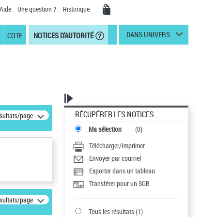
Aide
Une question ?
Historique
DANS UNIVERS
COTE
NOTICES D'AUTORITÉ
RÉCUPÉRER LES NOTICES
ésultats/page
Ma sélection
(
0
)
Télécharger/Imprimer
Envoyer par courriel
Exporter dans un tableau
Transférer pour un SGB
ésultats/page
Tous les résultats
(
1
)