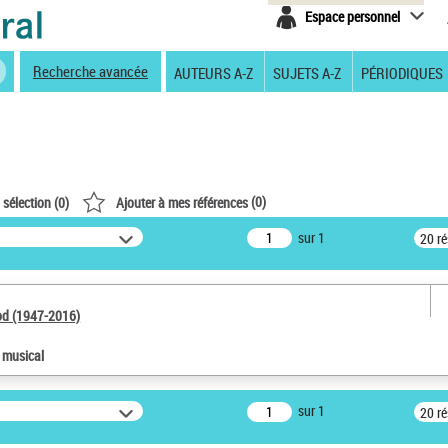
Espace personnel
Recherche avancée
AUTEURS A-Z
SUJETS A-Z
PÉRIODIQUES
(
0
)
 sélection (
0
)
Ajouter à mes références
sur 1
20 r
od (1947-2016)
e musical
sur 1
20 r