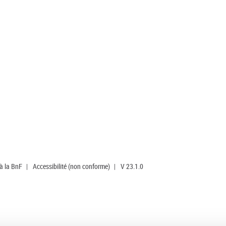
 à la BnF
|
Accessibilité (non conforme)
|
V 23.1.0