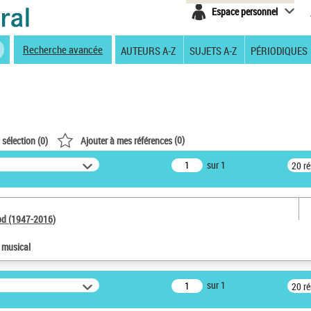
Espace personnel
Recherche avancée
AUTEURS A-Z
SUJETS A-Z
PÉRIODIQUES
(
0
)
 sélection (
0
)
Ajouter à mes références
sur 1
20 r
od (1947-2016)
e musical
sur 1
20 r