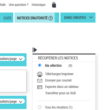
Aide
Une question ?
Historique
DANS UNIVERS
COTE
NOTICES D'AUTORITÉ
RÉCUPÉRER LES NOTICES
ésultats/page
Ma sélection
(
0
)
Télécharger/Imprimer
Envoyer par courriel
Exporter dans un tableau
Transférer pour un SGB
ésultats/page
Tous les résultats
(
1
)