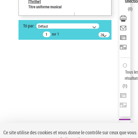
sélectio
[Thriller]
Auteur d’œuvre
Titre uniforme musical
(
0
)
Temperton, Rod (1947-2016)
Statut de la notice d’autorité
Tri par :
Défaut
Notice élémentaire
sur 1
20
résultats/page
Type de notice d'autorité
Œuvre
Sauvegarder votre recherche
AFFINER
Tous le
Type de notice d'autorité
résultat
(
1
)
Œuvre
(1)
Titre uniforme musical
(1)
Statut de la notice d’autorité
Pays
Auteur d’œuvre
Ce site utilise des cookies et vous donne le contrôle sur ceux que vous