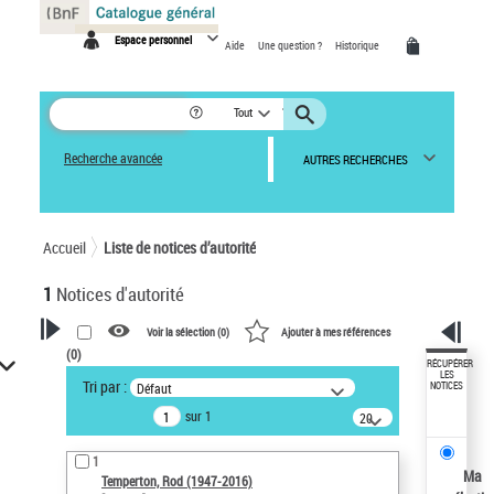
Panneau de gestion des cookies
Espace personnel
Aide
Une question ?
Historique
Tout
Recherche avancée
AUTRES RECHERCHES
Accueil
Liste de notices d’autorité
1
Notices d'autorité
Voir la sélection (
0
)
Ajouter à mes références
(
0
)
VOTRE RECHERCHE
RÉCUPÉRER
LES
Tri par :
Défaut
NOTICES
Recherche avancée dans les
sur 1
notices d’autorité
20
résultats/page
Œuvres liées à l'auteur :
1
Temperton, Rod (1947-2016)
Ma
Temperton, Rod (1947-2016)