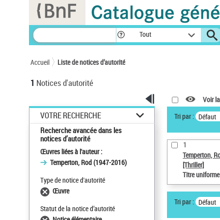
Panneau de gestion des cookies
Tout
Accueil
Liste de notices d’autorité
1
Notices d'autorité
Voir la
VOTRE RECHERCHE
Tri par :
Défaut
Recherche avancée dans les
notices d’autorité
1
Œuvres liées à l'auteur :
Temperton, R
Temperton, Rod (1947-2016)
[Thriller]
Titre uniform
Type de notice d'autorité
Œuvre
Tri par :
Défaut
Statut de la notice d’autorité
Notice élémentaire