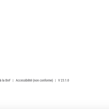
 à la BnF
|
Accessibilité (non conforme)
|
V 23.1.0