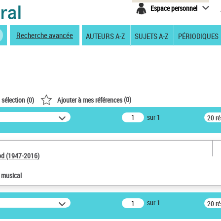
Espace personnel
Recherche avancée
AUTEURS A-Z
SUJETS A-Z
PÉRIODIQUES
(
0
)
 sélection (
0
)
Ajouter à mes références
sur 1
20 r
od (1947-2016)
e musical
sur 1
20 r