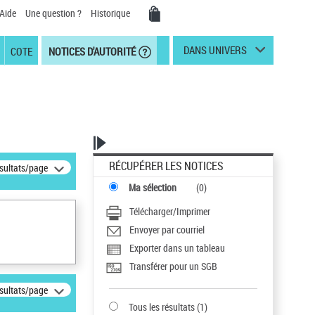
Aide
Une question ?
Historique
DANS UNIVERS
COTE
NOTICES D'AUTORITÉ
RÉCUPÉRER LES NOTICES
ésultats/page
Ma sélection
(
0
)
Télécharger/Imprimer
Envoyer par courriel
Exporter dans un tableau
Transférer pour un SGB
ésultats/page
Tous les résultats
(
1
)