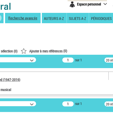
Espace personnel
Recherche avancée
AUTEURS A-Z
SUJETS A-Z
PÉRIODIQUES
(
0
)
 sélection (
0
)
Ajouter à mes références
sur 1
20 r
od (1947-2016)
e musical
sur 1
20 r