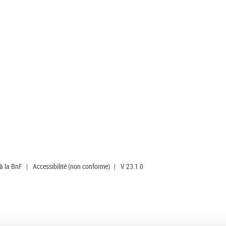
 à la BnF
|
Accessibilité (non conforme)
|
V 23.1.0