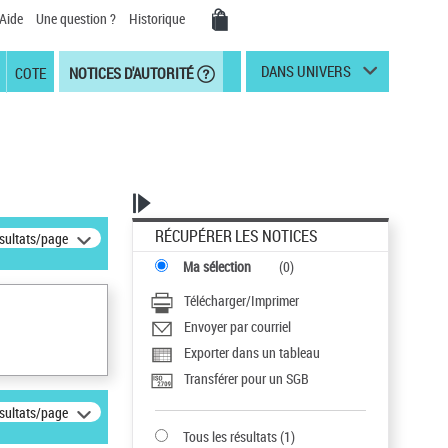
Aide
Une question ?
Historique
DANS UNIVERS
COTE
NOTICES D'AUTORITÉ
RÉCUPÉRER LES NOTICES
ésultats/page
Ma sélection
(
0
)
Télécharger/Imprimer
Envoyer par courriel
Exporter dans un tableau
Transférer pour un SGB
ésultats/page
Tous les résultats
(
1
)