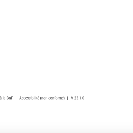
 à la BnF
|
Accessibilité (non conforme)
|
V 23.1.0