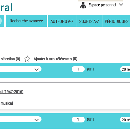
Espace personnel
Recherche avancée
AUTEURS A-Z
SUJETS A-Z
PÉRIODIQUES
(
0
)
 sélection (
0
)
Ajouter à mes références
sur 1
20 r
od (1947-2016)
e musical
sur 1
20 r