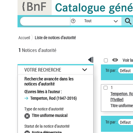
Panneau de gestion des cookies
Tout
Accueil
Liste de notices d’autorité
1
Notices d'autorité
Voir la
VOTRE RECHERCHE
Tri par :
Défaut
Recherche avancée dans les
notices d’autorité
1
Œuvres liées à l'auteur :
Temperton, R
Temperton, Rod (1947-2016)
[Thriller]
Titre uniform
Type de notice d'autorité
Titre uniforme musical
Tri par :
Défaut
Statut de la notice d’autorité
Notice élémentaire