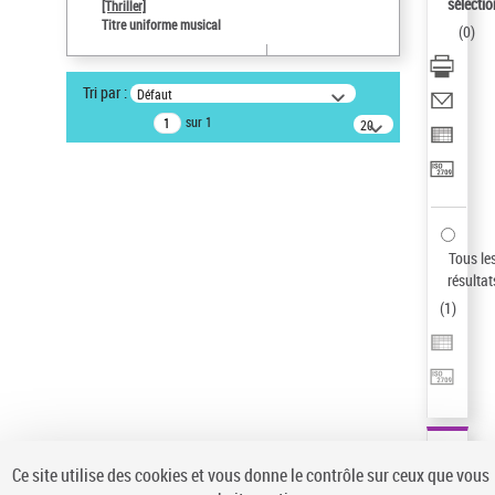
Sauvegarder votre recherche
sélectio
[Thriller]
Titre uniforme musical
(
0
)
AFFINER
Type de notice d'autorité
Tri par :
Défaut
Œuvre
(1)
sur 1
20
résultats/page
Titre uniforme musical
(1)
Statut de la notice d’autorité
Pays
Auteur d’œuvre
Tous le
résultat
(
1
)
Ce site utilise des cookies et vous donne le contrôle sur ceux que vous