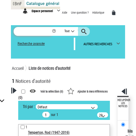
Panneau de gestion des cookies
Espace personnel
Aide
Une question ?
Historique
Tout
Recherche avancée
AUTRES RECHERCHES
Accueil
Liste de notices d’autorité
1
Notices d'autorité
Voir la sélection (
0
)
Ajouter à mes références
(
0
)
VOTRE RECHERCHE
RÉCUPÉRER
LES
Tri par :
Défaut
NOTICES
Recherche avancée dans les
sur 1
notices d’autorité
20
résultats/page
Œuvres liées à l'auteur :
1
Temperton, Rod (1947-2016)
Ma
Temperton, Rod (1947-2016)