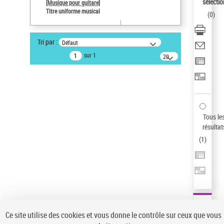
sélectio
[Musique pour guitare]
Type de notice d'autorité
Titre uniforme musical
(
0
)
Titre uniforme musical
Sauvegarder votre recherche
Tri par :
Défaut
AFFINER
sur 1
20
résultats/page
Type de notice d'autorité
Œuvre
(1)
Titre uniforme musical
(1)
Statut de la notice d’autorité
Tous le
résultat
Pays
(
1
)
Auteur d’œuvre
Ce site utilise des cookies et vous donne le contrôle sur ceux que vous