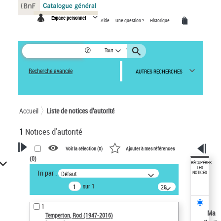
Panneau de gestion des cookies
Espace personnel
Aide
Une question ?
Historique
Tout
Recherche avancée
AUTRES RECHERCHES
Accueil
Liste de notices d’autorité
1
Notices d'autorité
Voir la sélection (
0
)
Ajouter à mes références
(
0
)
VOTRE RECHERCHE
RÉCUPÉRER
LES
Tri par :
Défaut
NOTICES
Recherche avancée dans les
sur 1
notices d’autorité
20
résultats/page
Œuvres liées à l'auteur :
1
Temperton, Rod (1947-2016)
Ma
Temperton, Rod (1947-2016)